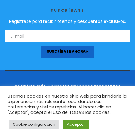
1
t
SUSCRÍBASE
o
Regístrese para recibir ofertas y descuentos exclusivos.
1
r
e
p
SUSCRÍBASE AHORA
l
i
c
a
t
© 2021 Celavit. Todos los derechos reservados.
h
Usamos cookies en nuestro sitio web para brindarle la
o
experiencia más relevante recordando sus
u
preferencias y visitas repetidas. Al hacer clic en
"Aceptar", acepta el uso de TODAS las cookies.
g
h
Cookie configuración
Acceptar
0
a
Shop
My Account
Search
Wishlist