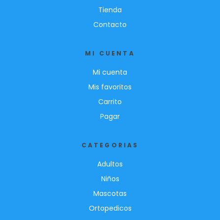
Tienda
n
d
Contacto
p
a
MI CUENTA
p
Mi cuenta
e
r
Mis favoritos
w
Carrito
o
Pagar
r
k
CATEGORIAS
b
e
Adultos
s
Niños
t
Mascotas
o
Ortopedicos
f