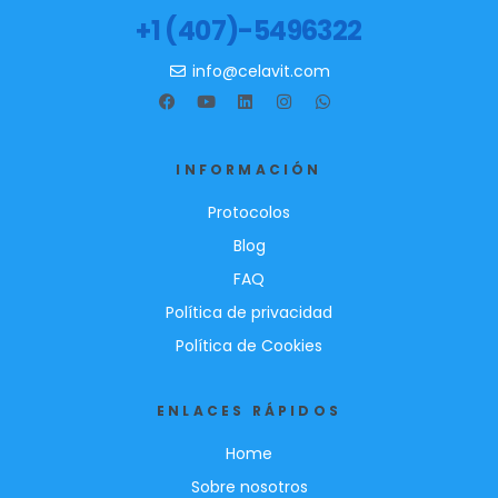
+1 (407)-5496322
i
c
info@celavit.com
a
w
a
t
INFORMACIÓN
c
Protocolos
h
Blog
e
s
FAQ
t
Política de privacidad
h
Política de Cookies
a
t
ENLACES RÁPIDOS
b
o
Home
x
Sobre nosotros
a