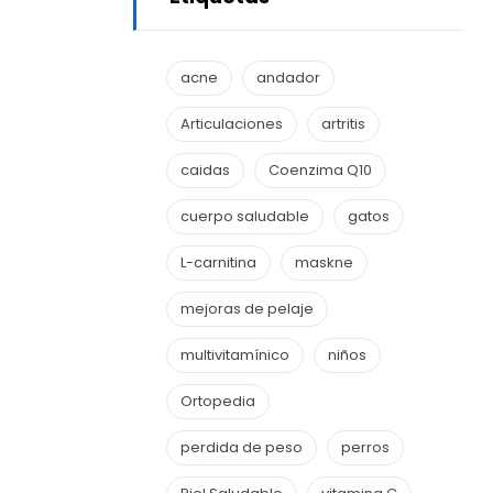
acne
andador
Articulaciones
artritis
caidas
Coenzima Q10
cuerpo saludable
gatos
L-carnitina
maskne
mejoras de pelaje
multivitamínico
niños
Ortopedia
perdida de peso
perros