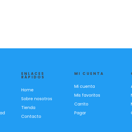
ENLACES
MI CUENTA
RÁPIDOS
Mi cuenta
Home
Mis favoritos
Sobre nosotros
Carrito
Tienda
dad
Pagar
Contacto