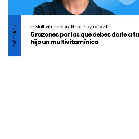
In
Multivitamínico
,
Niños
by
celavit
7 JUNIO, 2021
5 razones por las que debes darle a tu
hijo un multivitamínico