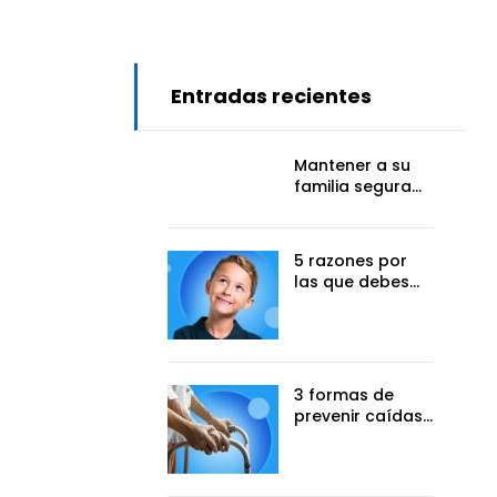
Entradas recientes
Mantener a su
familia segura
durante la
pandemia de
COVID: 5
5 razones por
consejos útiles
las que debes
darle a tu hijo un
multivitamínico
3 formas de
prevenir caídas
con su andador