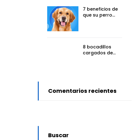
7 beneficios de
que su perro
tome un
suplemento
dietético
8 bocadillos
cargados de
vitamina “C”
Comentarios recientes
Buscar