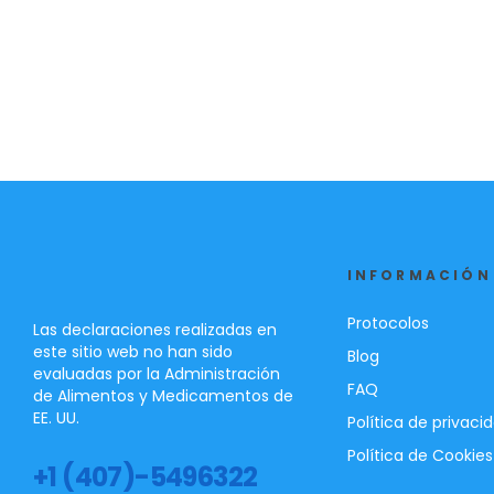
INFORMACIÓN
Protocolos
Las declaraciones realizadas en
este sitio web no han sido
Blog
evaluadas por la Administración
FAQ
de Alimentos y Medicamentos de
EE. UU.
Política de privaci
Política de Cookies
+1 (407)-5496322