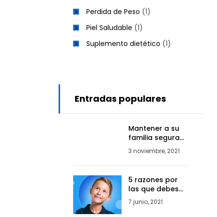
Perdida de Peso
(1)
Piel Saludable
(1)
Suplemento dietético
(1)
Entradas populares
Mantener a su
familia segura
durante la
3 noviembre, 2021
pandemia de
COVID: 5
consejos útiles
5 razones por
las que debes
darle a tu hijo un
7 junio, 2021
multivitamínico