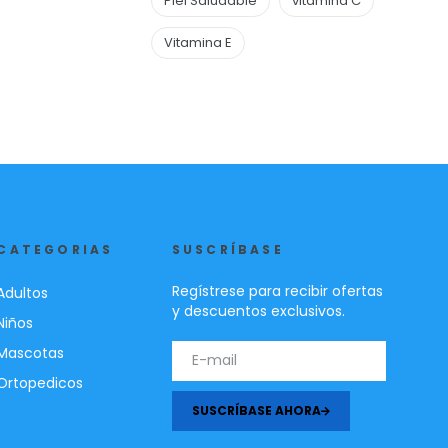
Piel Saludable
vitamina C
Vitamina E
CATEGORIAS
SUSCRÍBASE
Regístrese para recibir ofertas
Adultos
y descuentos exclusivos.
Niños
Mascotas
Ortopedicos
SUSCRÍBASE AHORA