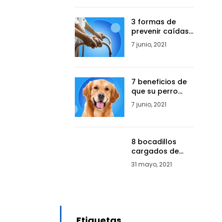
3 formas de
prevenir caídas
con su andador
7 junio, 2021
7 beneficios de
que su perro
tome un
7 junio, 2021
suplemento
dietético
8 bocadillos
cargados de
vitamina “C”
31 mayo, 2021
Etiquetas